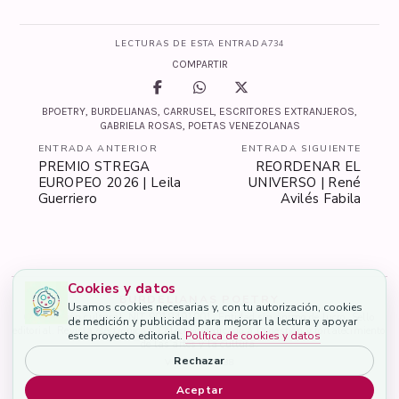
LECTURAS DE ESTA ENTRADA
734
COMPARTIR
BPOETRY
,
BURDELIANAS
,
CARRUSEL
,
ESCRITORES EXTRANJEROS
,
GABRIELA ROSAS
,
POETAS VENEZOLANAS
ENTRADA ANTERIOR
ENTRADA SIGUIENTE
PREMIO STREGA
REORDENAR EL
EUROPEO 2026 | Leila
UNIVERSO | René
Guerriero
Avilés Fabila
Cookies y datos
BURDELIANAS POETRY
Usamos cookies necesarias y, con tu autorización, cookies
Corporación cultural, NIT 9018491001. Entidad sin ánimo de lucro. Sello
de medición y publicidad para mejorar la lectura y apoyar
editorial. Revista electrónica y Colectivo dedicado a la gestión y fortalecimiento
este proyecto editorial.
Política de cookies y datos
de las artes y la cultura.
Rechazar
VISITAS
54.338
Aceptar
©
BPOETRY DESIGNS
| 2026